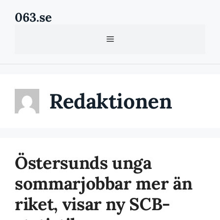
Hoppa
063.se
till
innehåll
Meny
Redaktionen
Östersunds unga
sommarjobbar mer än
riket, visar ny SCB-