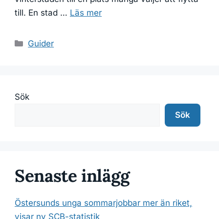
till. En stad …
Läs mer
Kategorier
Guider
Sök
Sök
Senaste inlägg
Östersunds unga sommarjobbar mer än riket,
visar ny SCB-statistik