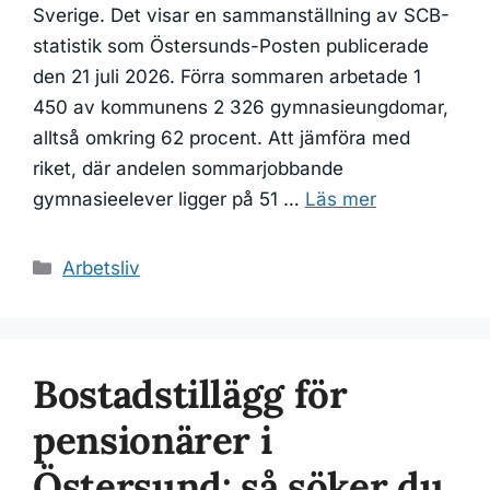
Sverige. Det visar en sammanställning av SCB-
statistik som Östersunds-Posten publicerade
den 21 juli 2026. Förra sommaren arbetade 1
450 av kommunens 2 326 gymnasieungdomar,
alltså omkring 62 procent. Att jämföra med
riket, där andelen sommarjobbande
gymnasieelever ligger på 51 …
Läs mer
Kategorier
Arbetsliv
Bostadstillägg för
pensionärer i
Östersund: så söker du