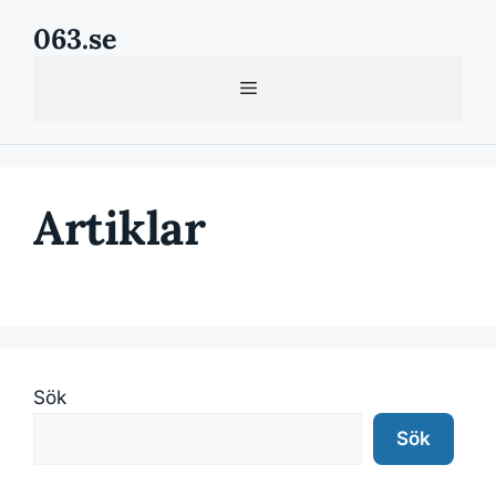
Hoppa
063.se
till
innehåll
Meny
Artiklar
Sök
Sök