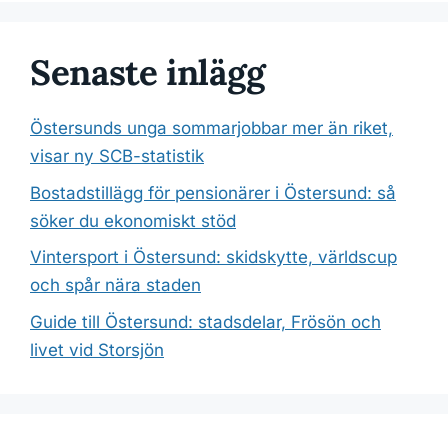
Senaste inlägg
Östersunds unga sommarjobbar mer än riket,
visar ny SCB-statistik
Bostadstillägg för pensionärer i Östersund: så
söker du ekonomiskt stöd
Vintersport i Östersund: skidskytte, världscup
och spår nära staden
Guide till Östersund: stadsdelar, Frösön och
livet vid Storsjön